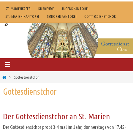
Zum
ST. MARIENKÄFER
KURRENDE
JUGENDKANTOREI
Inhalt
ST.-MARIEN-KANTOREI
SENIORENKANTOREI
GOTTESDIENSTCHOR
springen
Start
Gottesdienstchor
Gottesdienstchor
Der Gottesdienstchor an St. Marien
Der Gottesdienstchor probt 3-4 mal im Jahr, donnerstags von 17.45 -